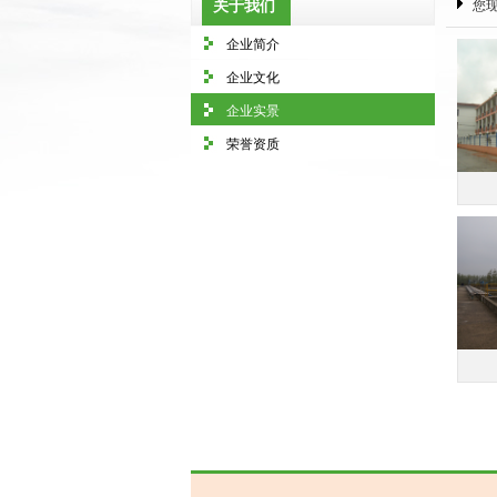
关于我们
您
企业简介
企业文化
企业实景
荣誉资质