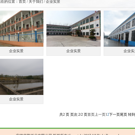
现在的位置：
首页
/
关于我们
/
企业实景
企业实景
企业实景
企业实
企业实景
共2 页 页次:2/2 页
首页
上一页
1
2
下一页
尾页
转